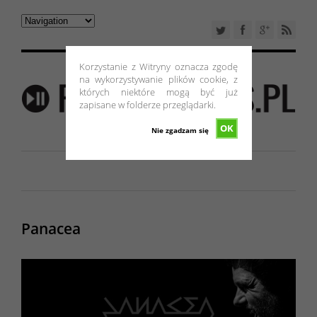
Korzystanie z Witryny oznacza zgodę
na wykorzystywanie plików cookie, z
których niektóre mogą być już
zapisane w folderze przeglądarki.
OK
Nie zgadzam się
Panacea