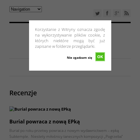
Korzystanie z Witryny oznacza zgodę
na wykorzystywanie plików cookie, z
których niektóre mogą być już
zapisane w folderze przeglądarki.
OK
Nie zgadzam się
Recenzje
Burial powraca z nową EPką
Burial po roku przetwy powraca z nowym wydawnictwem – epką
Subtemple. Niestety miłośnicy tanecznych kompozycji „Pogrzeba”