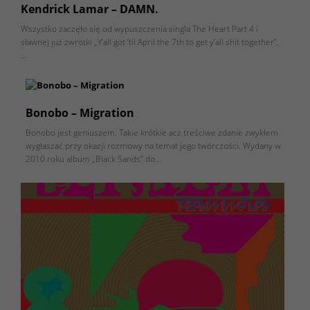
Kendrick Lamar – DAMN.
Wszystko zaczęło się od wypuszczenia singla The Heart Part 4 i
sławnej już zwrotki „Y’all got ’til April the 7th to get y’all shit together”,
…
Bonobo – Migration
Bonobo jest geniuszem. Takie krótkie acz treściwe zdanie zwykłem
wygłaszać przy okazji rozmowy na temat jego twórczości. Wydany w
2010 roku album „Black Sands” do…