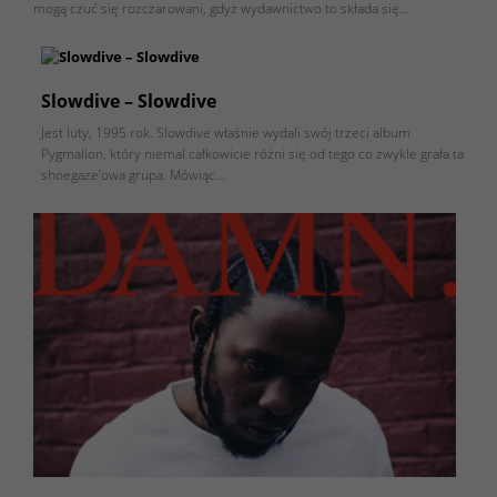
mogą czuć się rozczarowani, gdyż wydawnictwo to składa się…
Slowdive – Slowdive
Jest luty, 1995 rok. Slowdive właśnie wydali swój trzeci album
Pygmalion, który niemal całkowicie różni się od tego co zwykle grała ta
shoegaze’owa grupa. Mówiąc…