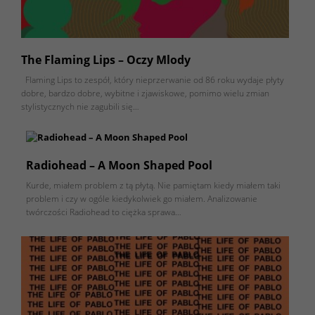
The Flaming Lips – Oczy Mlody
Flaming Lips to zespół, który nieprzerwanie od 86 roku wydaje płyty
dobre, bardzo dobre, wybitne i zjawiskowe, pomimo wielu zmian
stylistycznych nie zagubili się…
Radiohead – A Moon Shaped Pool
Kurde, miałem problem z tą płytą. Nie pamiętam kiedy miałem taki
problem i czy w ogóle kiedykolwiek go miałem. Analizowanie
twórczości Radiohead to ciężka sprawa…