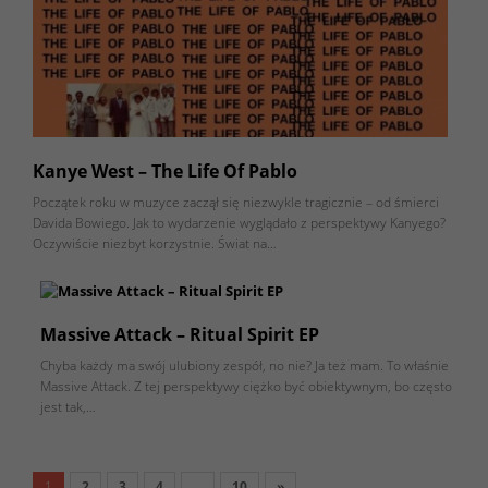
Kanye West – The Life Of Pablo
Początek roku w muzyce zaczął się niezwykle tragicznie – od śmierci
Davida Bowiego. Jak to wydarzenie wyglądało z perspektywy Kanyego?
Oczywiście niezbyt korzystnie. Świat na…
Massive Attack – Ritual Spirit EP
Chyba każdy ma swój ulubiony zespół, no nie? Ja też mam. To właśnie
Massive Attack. Z tej perspektywy ciężko być obiektywnym, bo często
jest tak,…
1
2
3
4
…
10
»