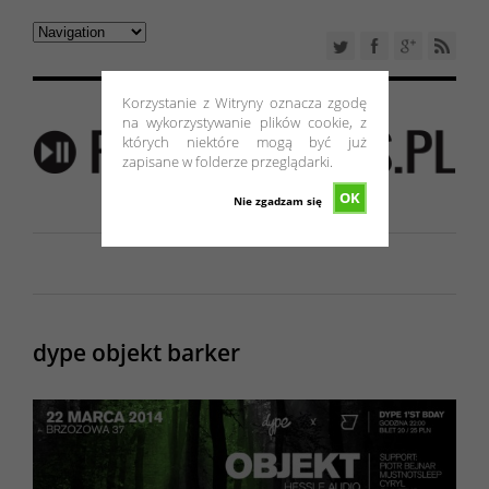
Korzystanie z Witryny oznacza zgodę
na wykorzystywanie plików cookie, z
których niektóre mogą być już
zapisane w folderze przeglądarki.
OK
Nie zgadzam się
dype objekt barker