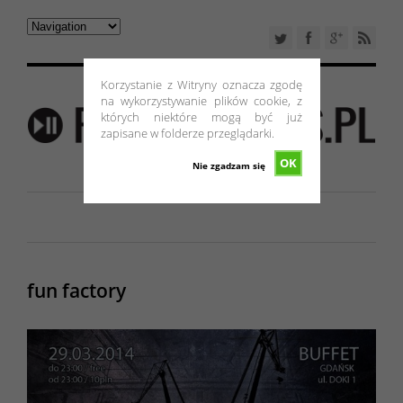
Korzystanie z Witryny oznacza zgodę
na wykorzystywanie plików cookie, z
których niektóre mogą być już
zapisane w folderze przeglądarki.
OK
Nie zgadzam się
fun factory