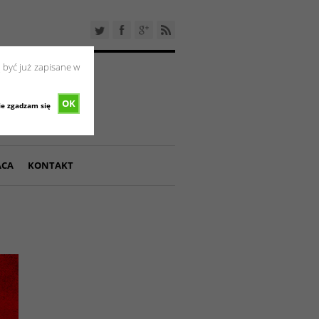
 być już zapisane w
OK
ie zgadzam się
ACA
KONTAKT