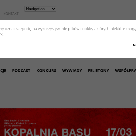
KONTAKT
yny oznacza zgodę na wykorzystywanie plików cookie, z których niektóre mogą
ki.
N
CJE
PODCAST
KONKURS
WYWIADY
FELIETONY
WSPÓŁPR