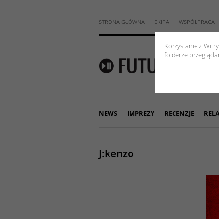
STRONA GŁÓWNA
EKIPA
WSPÓŁPRACA
Korzystanie z Witr
folderze przeglądar
NEWS
IMPREZY
RECENZJE
RELA
J:kenzo