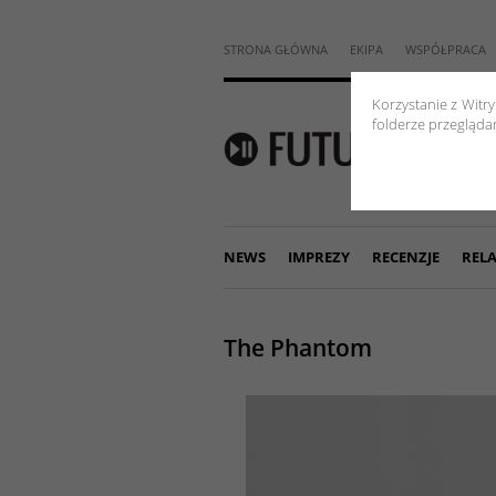
STRONA GŁÓWNA
EKIPA
WSPÓŁPRACA
Korzystanie z Witr
folderze przeglądar
NEWS
IMPREZY
RECENZJE
RELA
The Phantom