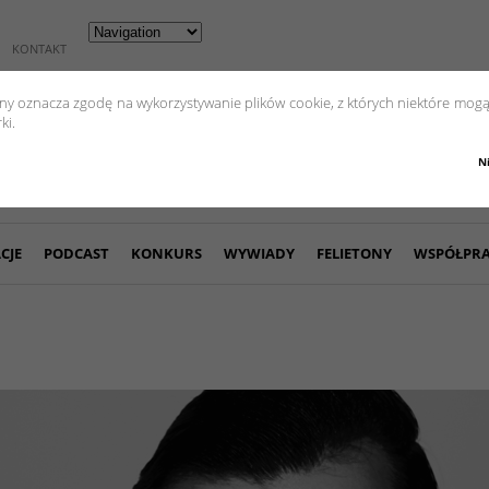
KONTAKT
yny oznacza zgodę na wykorzystywanie plików cookie, z których niektóre mogą
ki.
N
CJE
PODCAST
KONKURS
WYWIADY
FELIETONY
WSPÓŁPR