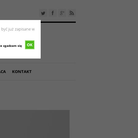
 być już zapisane w
OK
ie zgadzam się
ACA
KONTAKT