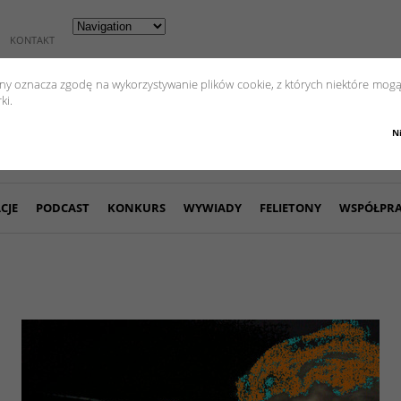
KONTAKT
yny oznacza zgodę na wykorzystywanie plików cookie, z których niektóre mogą
ki.
N
CJE
PODCAST
KONKURS
WYWIADY
FELIETONY
WSPÓŁPR