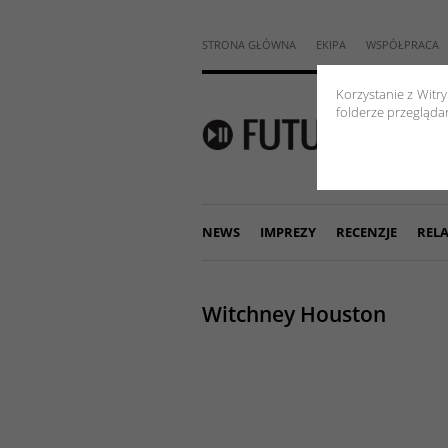
STRONA GŁÓWNA
EKIPA
WSPÓŁPRACA
Korzystanie z Witr
folderze przeglądar
NEWS
IMPREZY
RECENZJE
RELA
Witchney Houston