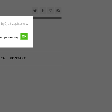
 być już zapisane w
OK
ie zgadzam się
ACA
KONTAKT