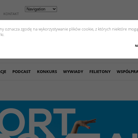
KONTAKT
yny oznacza zgodę na wykorzystywanie plików cookie, z których niektóre mogą
ki.
N
CJE
PODCAST
KONKURS
WYWIADY
FELIETONY
WSPÓŁPR