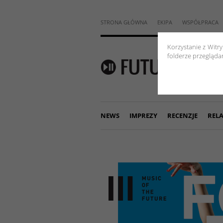
STRONA GŁÓWNA
EKIPA
WSPÓŁPRACA
Korzystanie z Witr
folderze przeglądar
NEWS
IMPREZY
RECENZJE
RELA