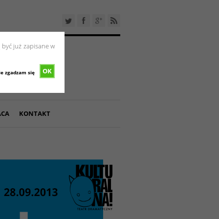
 być już zapisane w
OK
ie zgadzam się
ACA
KONTAKT