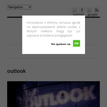
Korzystanie z Witryny oznacza zgodę
na wykorzystywanie plików cookie, z
których niektóre mogą być już
zapisane w folderze przeglądarki.
OK
Nie zgadzam się
outlook