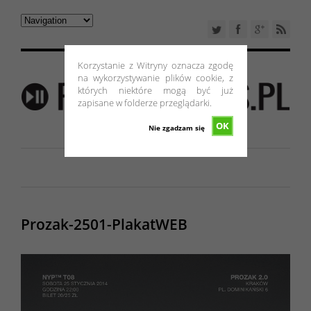
Korzystanie z Witryny oznacza zgodę
na wykorzystywanie plików cookie, z
których niektóre mogą być już
zapisane w folderze przeglądarki.
OK
Nie zgadzam się
Prozak-2501-PlakatWEB