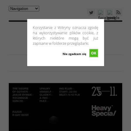
Korzystanie z Witryny oznacza zgodę
na wykorzystywanie plików cookie, z
których niektóre mogą być już
zapisane w folderze przeglądarki.
OK
Nie zgadzam się