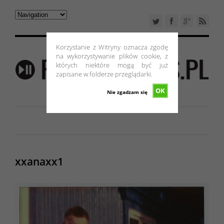
Korzystanie z Witryny oznacza zgodę
na wykorzystywanie plików cookie, z
których niektóre mogą być już
zapisane w folderze przeglądarki.
OK
Nie zgadzam się
xxanaxx1