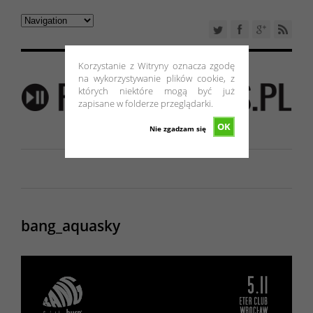
Korzystanie z Witryny oznacza zgodę
na wykorzystywanie plików cookie, z
których niektóre mogą być już
zapisane w folderze przeglądarki.
OK
Nie zgadzam się
bang_aquasky