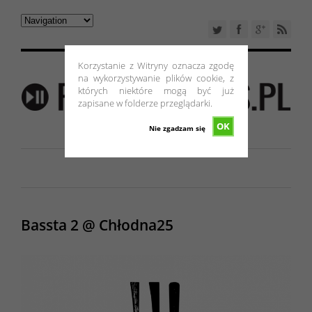
Korzystanie z Witryny oznacza zgodę
na wykorzystywanie plików cookie, z
których niektóre mogą być już
zapisane w folderze przeglądarki.
OK
Nie zgadzam się
Bassta 2 @ Chłodna25