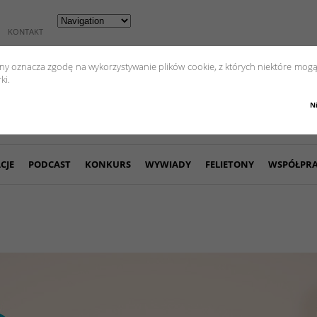
KONTAKT
yny oznacza zgodę na wykorzystywanie plików cookie, z których niektóre mogą
ki.
N
CJE
PODCAST
KONKURS
WYWIADY
FELIETONY
WSPÓŁPR