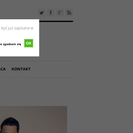
 być już zapisane w
OK
ie zgadzam się
ACA
KONTAKT