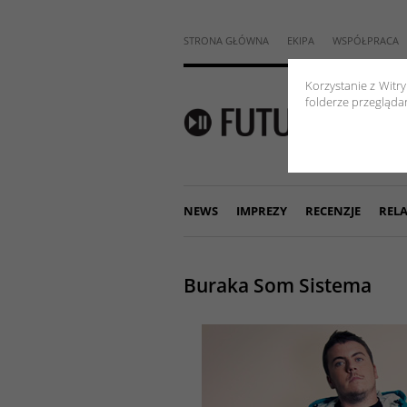
STRONA GŁÓWNA
EKIPA
WSPÓŁPRACA
Korzystanie z Witr
folderze przeglądar
NEWS
IMPREZY
RECENZJE
RELA
Buraka Som Sistema