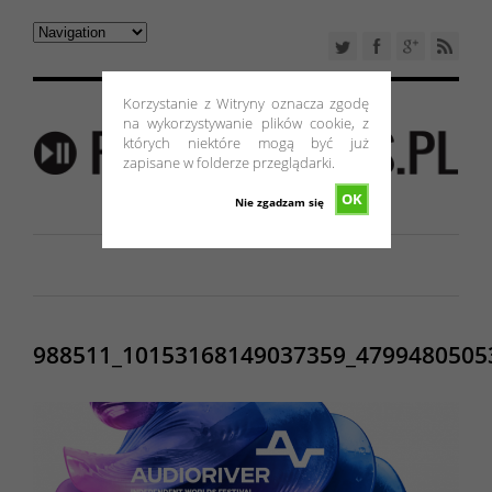
Korzystanie z Witryny oznacza zgodę
na wykorzystywanie plików cookie, z
których niektóre mogą być już
zapisane w folderze przeglądarki.
OK
Nie zgadzam się
988511_10153168149037359_4799480505