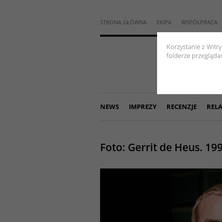
STRONA GŁÓWNA
EKIPA
WSPÓŁPRACA
Korzystanie z Witr
folderze przeglądar
NEWS
IMPREZY
RECENZJE
RELA
Foto: Gerrit de Heus. 1