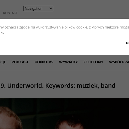
KONTAKT
yny oznacza zgodę na wykorzystywanie plików cookie, z których niektóre mogą
ki.
N
CJE
PODCAST
KONKURS
WYWIADY
FELIETONY
WSPÓŁPR
999. Underworld. Keywords: muziek, band