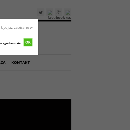
 być już zapisane w
OK
ie zgadzam się
ACA
KONTAKT