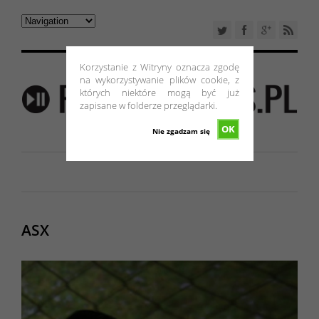
Korzystanie z Witryny oznacza zgodę
na wykorzystywanie plików cookie, z
których niektóre mogą być już
zapisane w folderze przeglądarki.
OK
Nie zgadzam się
ASX