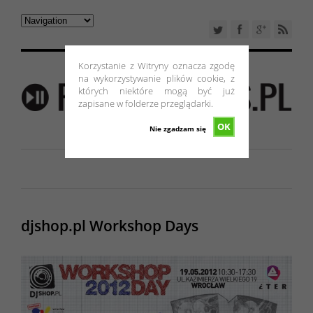
Korzystanie z Witryny oznacza zgodę
na wykorzystywanie plików cookie, z
których niektóre mogą być już
zapisane w folderze przeglądarki.
OK
Nie zgadzam się
djshop.pl Workshop Days