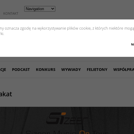
KONTAKT
yny oznacza zgodę na wykorzystywanie plików cookie, z których niektóre mogą
ki.
N
CJE
PODCAST
KONKURS
WYWIADY
FELIETONY
WSPÓŁPR
akat