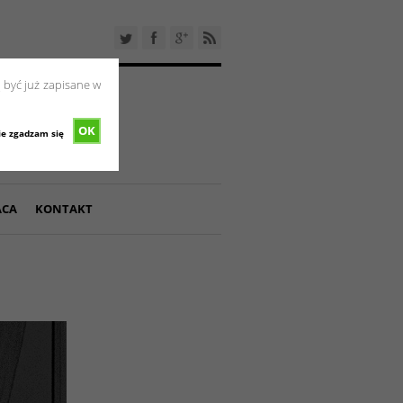
 być już zapisane w
OK
ie zgadzam się
ACA
KONTAKT