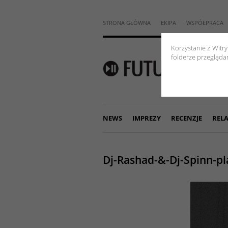
STRONA GŁÓWNA
EKIPA
WSPÓŁPRACA
Korzystanie z Witr
folderze przeglądar
NEWS
IMPREZY
RECENZJE
RELA
Dj-Rashad-&-Dj-Spinn-pl