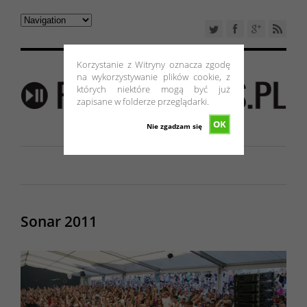
Korzystanie z Witryny oznacza zgodę
na wykorzystywanie plików cookie, z
których niektóre mogą być już
zapisane w folderze przeglądarki.
OK
Nie zgadzam się
Sonar 2011