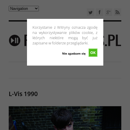
Korzystanie z Witryny oznacza zgodę
na wykorzystywanie plików cookie, z
których niektóre mogą być już
zapisane w folderze przeglądarki.
OK
Nie zgadzam się
L-Vis 1990