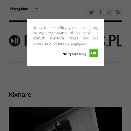
Korzystanie z Witryny oznacza zgodę
na wykorzystywanie plików cookie, z
których niektóre mogą być już
zapisane w folderze przeglądarki.
OK
Nie zgadzam się
Kixnare