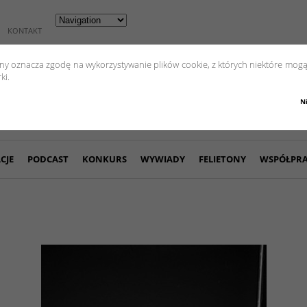
KONTAKT
yny oznacza zgodę na wykorzystywanie plików cookie, z których niektóre mogą
ki.
N
CJE
PODCAST
KONKURS
WYWIADY
FELIETONY
WSPÓŁPR