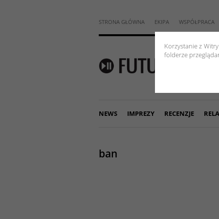
STRONA GŁÓWNA
EKIPA
WSPÓŁPRACA
Korzystanie z Witr
folderze przeglądar
NEWS
IMPREZY
RECENZJE
RELA
ban