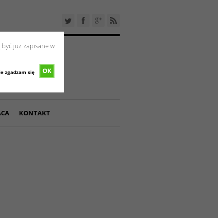
 być już zapisane w
OK
ie zgadzam się
ACA
KONTAKT