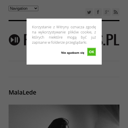
Korzystanie z Witryny oznacza zgodę
na wykorzystywanie plików cookie, z
których niektóre mogą być już
zapisane w folderze przeglądarki.
OK
Nie zgadzam się
MalaLede