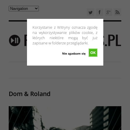
Korzystanie z Witryny oznacza zgodę
na wykorzystywanie plików cookie, z
których niektóre mogą być już
zapisane w folderze przeglądarki.
OK
Nie zgadzam się
Dom & Roland