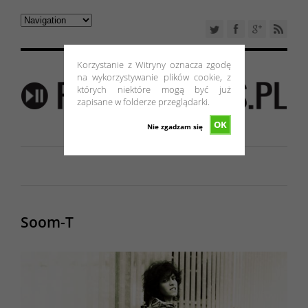
Korzystanie z Witryny oznacza zgodę
na wykorzystywanie plików cookie, z
których niektóre mogą być już
zapisane w folderze przeglądarki.
OK
Nie zgadzam się
Soom-T