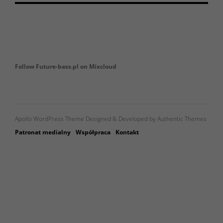
Follow Future-bass.pl on Mixcloud
Apollo WordPress Theme Designed & Developed by Authentic Themes
Patronat medialny
Współpraca
Kontakt