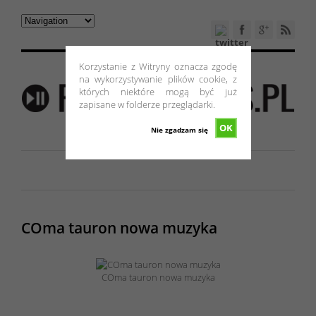
Korzystanie z Witryny oznacza zgodę
na wykorzystywanie plików cookie, z
których niektóre mogą być już
zapisane w folderze przeglądarki.
OK
Nie zgadzam się
COma tauron nowa muzyka
COma tauron nowa muzyka