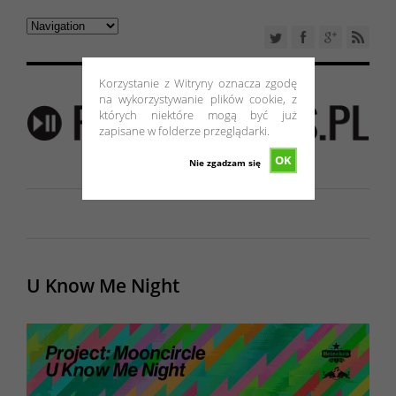
Korzystanie z Witryny oznacza zgodę
na wykorzystywanie plików cookie, z
których niektóre mogą być już
zapisane w folderze przeglądarki.
OK
Nie zgadzam się
U Know Me Night