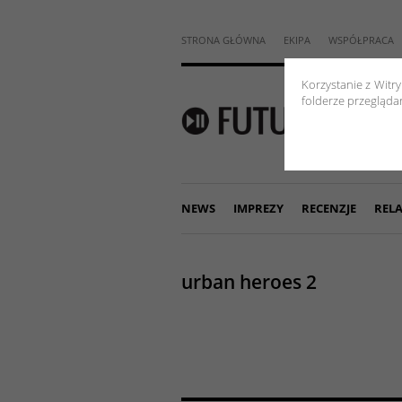
STRONA GŁÓWNA
EKIPA
WSPÓŁPRACA
Korzystanie z Witr
folderze przeglądar
NEWS
IMPREZY
RECENZJE
RELA
urban heroes 2