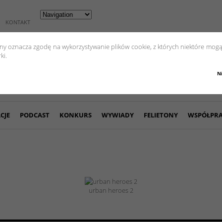
KONTAKT
yny oznacza zgodę na wykorzystywanie plików cookie, z których niektóre mogą
ki.
N
CJE
PODCAST
KONKURS
WYWIADY
FELIETONY
WSPÓŁPR
urban heroes 2