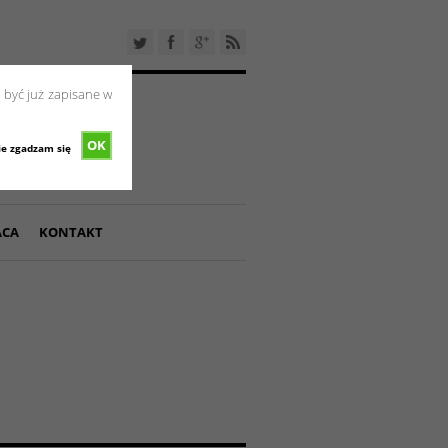
 być już zapisane w
OK
ie zgadzam się
ACA
KONTAKT