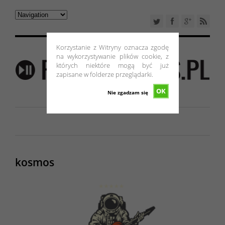
Korzystanie z Witryny oznacza zgodę
na wykorzystywanie plików cookie, z
których niektóre mogą być już
zapisane w folderze przeglądarki.
OK
Nie zgadzam się
kosmos