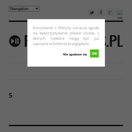
Korzystanie z Witryny oznacza zgodę
na wykorzystywanie plików cookie, z
których niektóre mogą być już
zapisane w folderze przeglądarki.
OK
Nie zgadzam się
5