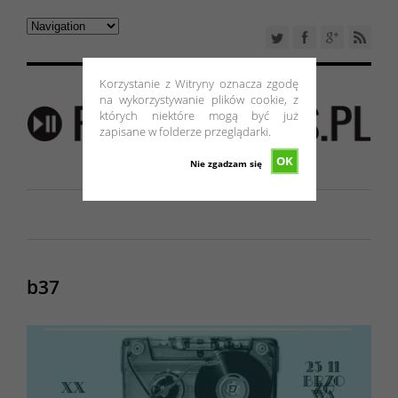
Korzystanie z Witryny oznacza zgodę
na wykorzystywanie plików cookie, z
których niektóre mogą być już
zapisane w folderze przeglądarki.
OK
Nie zgadzam się
b37