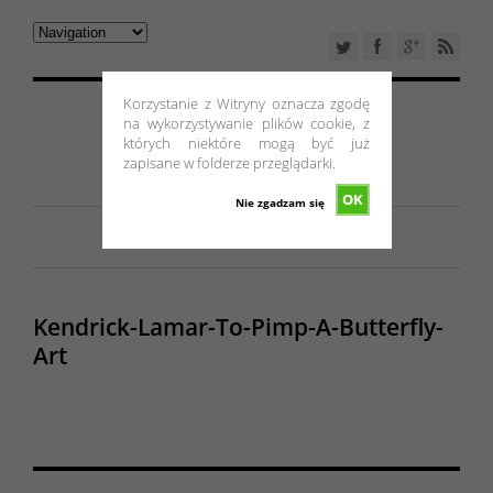
Korzystanie z Witryny oznacza zgodę
na wykorzystywanie plików cookie, z
których niektóre mogą być już
zapisane w folderze przeglądarki.
OK
Nie zgadzam się
Kendrick-Lamar-To-Pimp-A-Butterfly-
Art