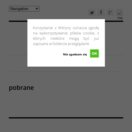
Korzystanie z Witryny oznacza zgodę
na wykorzystywanie plików cookie, z
których niektóre mogą być już
zapisane w folderze przeglądarki.
OK
Nie zgadzam się
pobrane