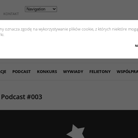
KONTAKT
yny oznacza zgodę na wykorzystywanie plików cookie, z których niektóre mogą
ki.
N
CJE
PODCAST
KONKURS
WYWIADY
FELIETONY
WSPÓŁPR
l Podcast #003