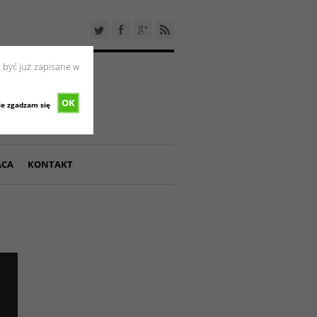
 być już zapisane w
OK
ie zgadzam się
ACA
KONTAKT