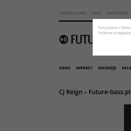
STRONA GŁÓWNA
EKIPA
WSPÓŁPRACA
Korzystanie z Witr
folderze przeglądar
NEWS
IMPREZY
RECENZJE
RELA
CJ Reign – Future-bass.p