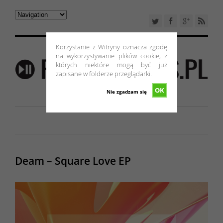
Korzystanie z Witryny oznacza zgodę
na wykorzystywanie plików cookie, z
których niektóre mogą być już
zapisane w folderze przeglądarki.
OK
Nie zgadzam się
Deam – Square Love EP