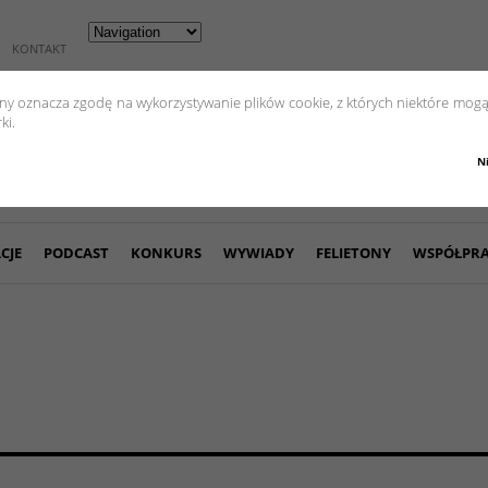
KONTAKT
yny oznacza zgodę na wykorzystywanie plików cookie, z których niektóre mogą
ki.
N
CJE
PODCAST
KONKURS
WYWIADY
FELIETONY
WSPÓŁPR