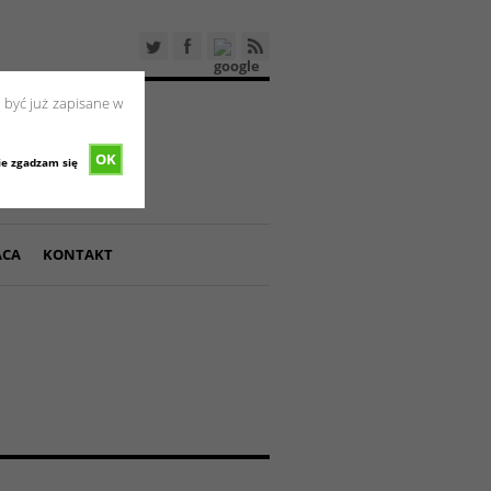
 być już zapisane w
OK
ie zgadzam się
ACA
KONTAKT