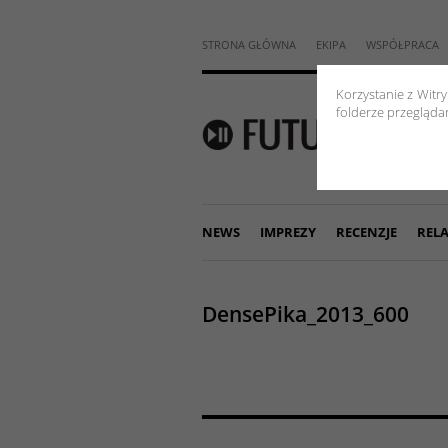
STRONA GŁÓWNA
EKIPA
WSPÓŁPRACA
Korzystanie z Witr
folderze przeglądar
NEWS
IMPREZY
RECENZJE
RELA
DensePika_2013_600