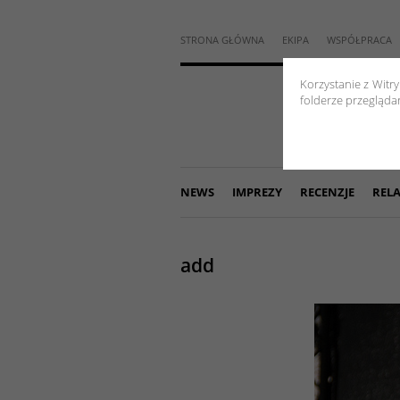
STRONA GŁÓWNA
EKIPA
WSPÓŁPRACA
Korzystanie z Witr
folderze przeglądar
NEWS
IMPREZY
RECENZJE
RELA
add