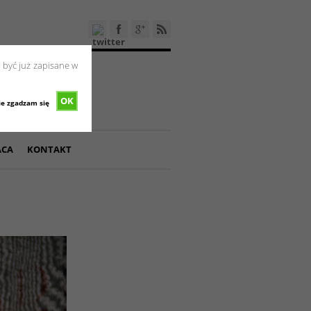
 być już zapisane w
OK
ie zgadzam się
ACA
KONTAKT