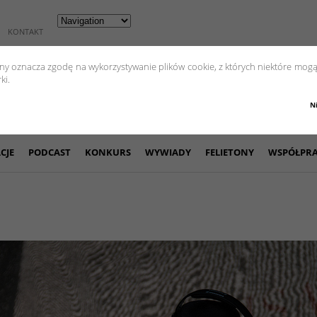
KONTAKT
yny oznacza zgodę na wykorzystywanie plików cookie, z których niektóre mogą
ki.
N
CJE
PODCAST
KONKURS
WYWIADY
FELIETONY
WSPÓŁPR