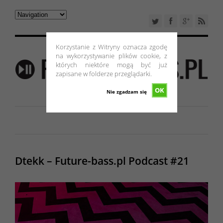
Korzystanie z Witryny oznacza zgodę
na wykorzystywanie plików cookie, z
których niektóre mogą być już
zapisane w folderze przeglądarki.
OK
Nie zgadzam się
Dtekk – Future-bass.pl Podcast #21