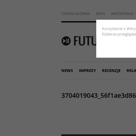
STRONA GŁÓWNA
EKIPA
WSPÓŁPRACA
Korzystanie z Witr
folderze przeglądar
NEWS
IMPREZY
RECENZJE
RELA
3704019043_56f1ae3d86