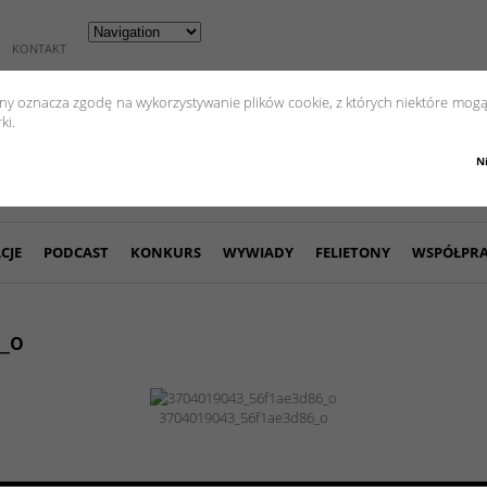
KONTAKT
yny oznacza zgodę na wykorzystywanie plików cookie, z których niektóre mogą
ki.
N
CJE
PODCAST
KONKURS
WYWIADY
FELIETONY
WSPÓŁPR
_o
3704019043_56f1ae3d86_o