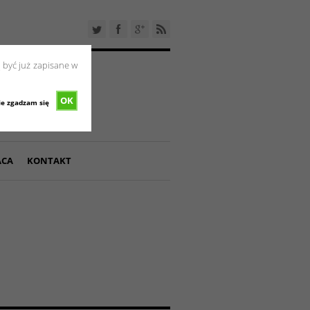
 być już zapisane w
OK
ie zgadzam się
ACA
KONTAKT