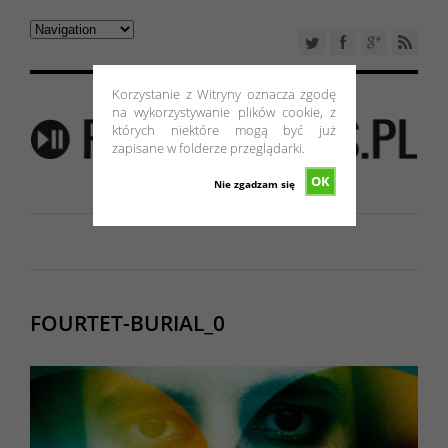
Korzystanie z Witryny oznacza zgodę
na wykorzystywanie plików cookie, z
których niektóre mogą być już
zapisane w folderze przeglądarki.
OK
Nie zgadzam się
FOURTET-BURIAL_0