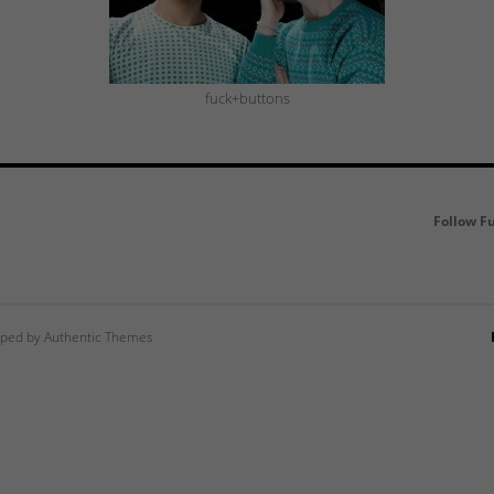
fuck+buttons
Follow F
ped by Authentic Themes