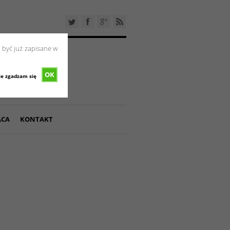
 być już zapisane w
OK
ie zgadzam się
ACA
KONTAKT