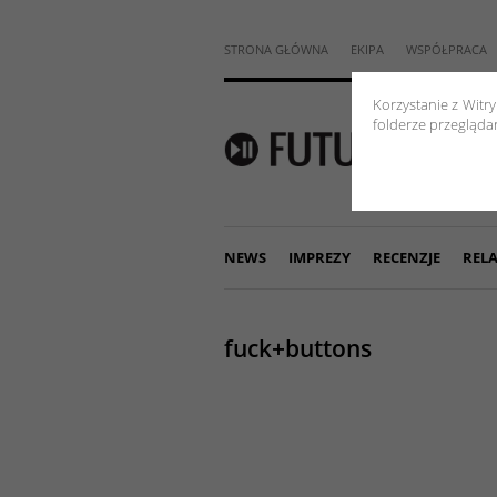
STRONA GŁÓWNA
EKIPA
WSPÓŁPRACA
Korzystanie z Witr
folderze przeglądar
NEWS
IMPREZY
RECENZJE
RELA
fuck+buttons