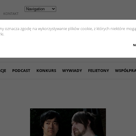
KONTAKT
yny oznacza zgodę na wykorzystywanie plików cookie, z których niektóre mogą
ki.
N
CJE
PODCAST
KONKURS
WYWIADY
FELIETONY
WSPÓŁPR