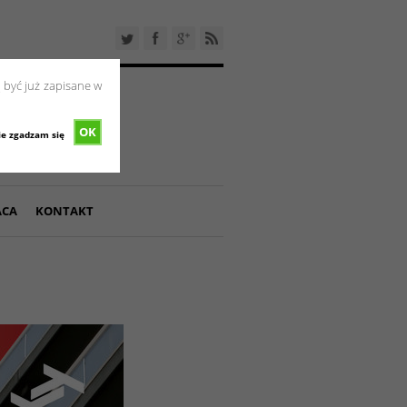
 być już zapisane w
OK
ie zgadzam się
ACA
KONTAKT