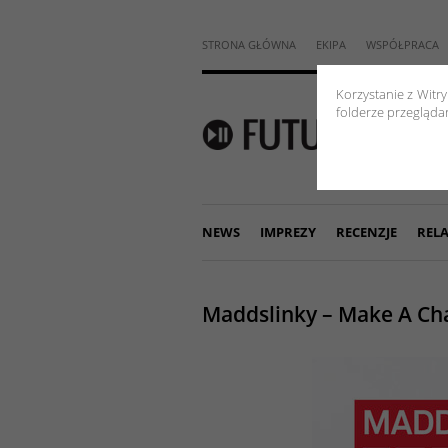
STRONA GŁÓWNA
EKIPA
WSPÓŁPRACA
Korzystanie z Witr
folderze przeglądar
NEWS
IMPREZY
RECENZJE
RELA
Maddslinky – Make A Ch