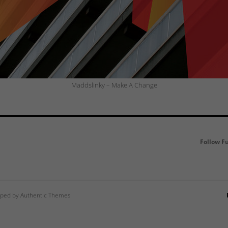
Maddslinky – Make A Change
Follow F
ped by Authentic Themes