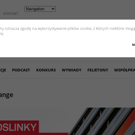
KONTAKT
yny oznacza zgodę na wykorzystywanie plików cookie, z których niektóre mogą
ki.
N
CJE
PODCAST
KONKURS
WYWIADY
FELIETONY
WSPÓŁPR
ange