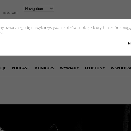
KONTAKT
yny oznacza zgodę na wykorzystywanie plików cookie, z których niektóre mogą
ki.
N
CJE
PODCAST
KONKURS
WYWIADY
FELIETONY
WSPÓŁPR