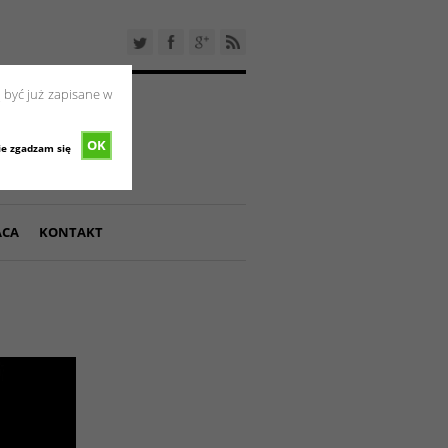
 być już zapisane w
OK
ie zgadzam się
ACA
KONTAKT