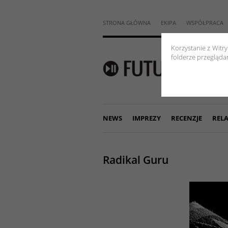
STRONA GŁÓWNA
EKIPA
WSPÓŁPRACA
Korzystanie z Witr
folderze przeglądar
NEWS
IMPREZY
RECENZJE
RELA
Radikal Guru