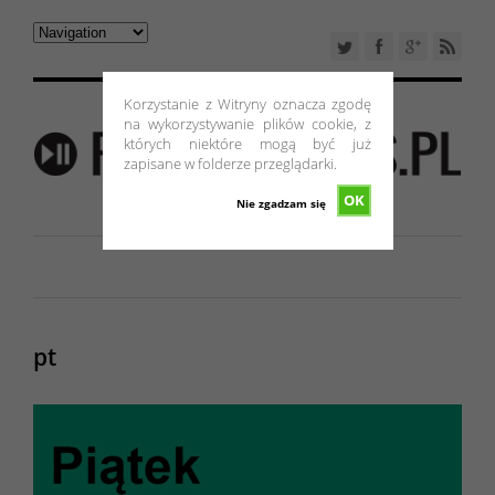
Korzystanie z Witryny oznacza zgodę
na wykorzystywanie plików cookie, z
których niektóre mogą być już
zapisane w folderze przeglądarki.
OK
Nie zgadzam się
pt