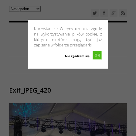
Korzystanie z Witryny oznacza zgodę
na wykorzystywanie plików cookie, z
których niektóre mogą być już
zapisane w folderze przeglądarki.
OK
Nie zgadzam się
Exif_JPEG_420