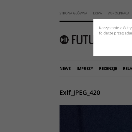
STRONA GŁÓWNA
EKIPA
WSPÓŁPRACA
Korzystanie z Witr
folderze przeglądar
NEWS
IMPREZY
RECENZJE
RELA
Exif_JPEG_420