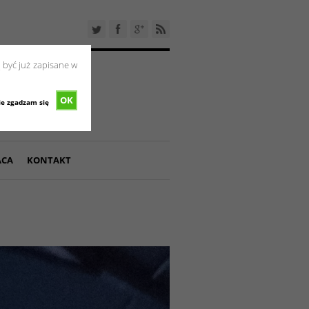
 być już zapisane w
OK
ie zgadzam się
ACA
KONTAKT