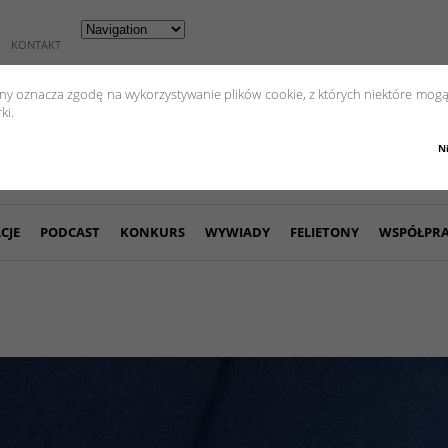
KONTAKT
yny oznacza zgodę na wykorzystywanie plików cookie, z których niektóre mogą
ki.
N
CJE
PODCAST
KONKURS
WYWIADY
FELIETONY
WSPÓŁPR