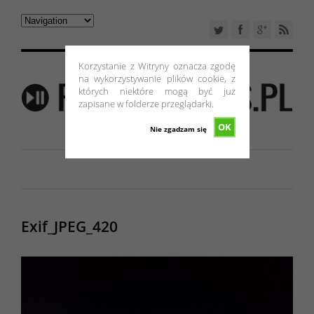
Korzystanie z Witryny oznacza zgodę
na wykorzystywanie plików cookie, z
których niektóre mogą być już
zapisane w folderze przeglądarki.
OK
Nie zgadzam się
Exif_JPEG_420