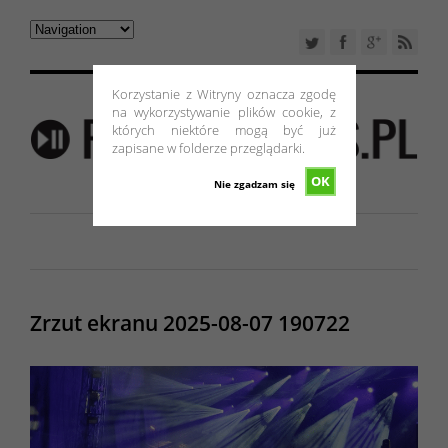
Korzystanie z Witryny oznacza zgodę
na wykorzystywanie plików cookie, z
których niektóre mogą być już
zapisane w folderze przeglądarki.
OK
Nie zgadzam się
Zrzut ekranu 2025-08-07 190722